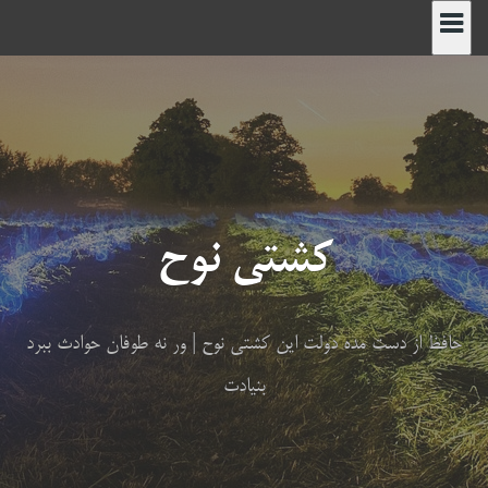
رش
ه
حتوا
کشتی نوح
حافظ از دست مده دولت این کشتی نوح | ور نه طوفان حوادث ببرد
بنیادت