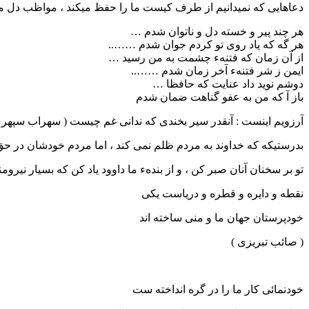
دعاهایی که نمیدانیم از طرف کیست ما را حفظ میکند ، مواظب دل مردم ب
هر چند پیر و خسته دل و ناتوان شدم …
هر گه که یاد روی تو کردم جوان شدم ……..
از آن زمان که فتنهء چشمت به من رسید …
ایمن ز شر فتنهء آخر زمان شدم ……..
دوشم نوید داد عنایت که حافظا …
باز آ که من به عفو گناهت ضمان شدم
آرزویم اینست : آنقدر سیر بخندی که ندانی غم چیست ( سهراب سپهری
بدرستیکه که خداوند به مردم ظلم نمی کند ، اما مردم خودشان در حق 
تو بر سخنان آنان صبر کن ، و از بندهء ما داوود یاد کن که بسیار نیرومند 
نقطه و دایره و قطره و دریاست یکی
خودپرستان جهان ما و منی ساخته اند
( صائب تبریزی )
خودنمائی کار ما را در گره انداخته ست