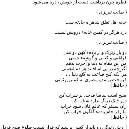
قطره چون برداشت دست از خویش ، دریا می شود
( صائب تبریزی )
خانه اهل تعلق شاهراه حادثه ست
دزد هرگز در کمین خانهء درویش نیست
( صائب تبریزی )
دو یار زیرک و از بادهء کهن دو منی
فراغتی و کتابی و گوشهء چمنی
من این مقام به دنیا و آخرت ندهم
اگر چه در پی ام افتند هر دم انجمنی
هر آنکه کنج قناعت به گنج دنیا داد
فروخت یوسف مصری به کمترین ثمنی
( حافظ )
صبح است ساقیا قدحی پر شراب کن
دور فلک درنگ ندارد شتاب کن
زان پیشتر که عالم فانی شود خراب
ما را ز جام بادهء گلگون خراب کن
( حافظ )
ارزش زندگی رو باید از کسی پرسید که قرار نیست طلوع صبح فردا رو بب