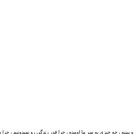
ینه ، چه چیزی به سر ما اومده ، چرا قدر زندگی رو نمیدونیم ، چرا شا