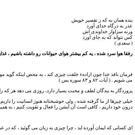
بنده همان به که ز تقصیر خویش
عذر به درگاه خدای آورد
ورنه سزاوار خداوندی اش
کس نتواند که به جای آورد
( سعدی )
رفقا هوا سرد شده ، یه کم بیشتر هوای حیوانات رو داشته باشیم ، غذایی
فرمان نافذ خدا چون ارادهء خلقت چیزی کند ، به محض اینکه گوید م
می شویم . ( آیات ۸۲ و ۸۳ سوره یس )
پروردگار به بندگان لطف و محبت بسیار دارد، روزی می دهد هر که را ب
خیلی چیزها از ما گرفته شده ، ولی خوشبختانه هنوز انسانیت را داریم 
درون خود داریم ، کافی است آن آبشن را فعال و تقویت کنیم ، به همی
ای کسانی که ایمان آورده اید ، چرا چیزی به زبان می گوئید ، که در 