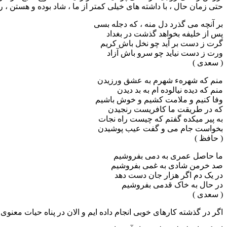
حتی زمان حال ، با داشته های خیلی کمتر از ما ، شاد بوده و هستن ، 
بر آنچه می گذرد دل منه ، که دجله بسی
پس از خلیفه بخواهد گذشت در بغداد
گرت ز دست بر آید چو نخل باش کریم
ورت ز دست نیاید چو سرو باش آزاد
( سعدی )
منم که شهرهء شهرم به عشق ورزیدن
منم که دیده نیالوده ام به بد دیدن
وفا کنیم و ملامت کشیم و خوش باشیم
که در طریقت ما کافریست رنجیدن
به پیر میکده گفتم که چیست راه نجات
بخواست جام می و گفت عیب پوشیدن
( حافظ )
ما حاصل عمری به دمی بفروشیم
صد خرمن شادی به غمی بفروشیم
در یک دم اگر هزار جان دست دهد
در حال به خاک قدمی بفروشیم
( سعدی )
اگر در گذشته کارهای خوبی انجام داده ایم و الان در پناه حیات معنوی