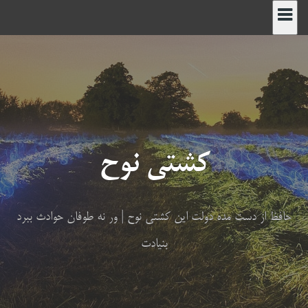
رش
ه
حتوا
کشتی نوح
حافظ از دست مده دولت این کشتی نوح | ور نه طوفان حوادث ببرد
بنیادت