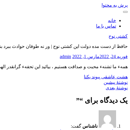
پرش به محتوا
خانه
تماس با ما
کشتی نوح
حافظ از دست مده دولت این کشتی نوح | ور نه طوفان حوادث ببرد بن
فوریه 24, 2022
مارس 1, 2022
admin
همهء ما تشنهء محبت و صداقت هستیم ، بیائید این تحفهء گرانقدر اله
هشت عاشقی
پیوند یکتا
نوشتهٔ پیشین
نوشتهٔ بعدی
یک دیدگاه برای “
”
ناشناس
گفت: