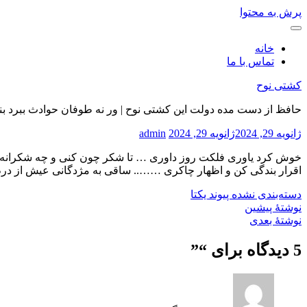
پرش به محتوا
خانه
تماس با ما
کشتی نوح
حافظ از دست مده دولت این کشتی نوح | ور نه طوفان حوادث ببرد بن
ژانویه 29, 2024
ژانویه 29, 2024
admin
خوش کرد یاوری فلکت روز داوری … تا شکر چون کنی و چه شکرانه
اقرار بندگی کن و اظهار چاکری …….. ساقی به مژدگانی عیش از درم در
دسته‌بندی نشده
پیوند یکتا
نوشتهٔ پیشین
نوشتهٔ بعدی
5 دیدگاه برای “
”