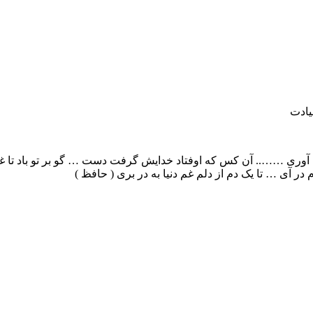
یادت
 آوری …….. آن کس که اوفتاد خدایش گرفت دست … گو بر تو باد ت
 آی … تا یک دم از دلم غم دنیا به در بری ( حافظ )