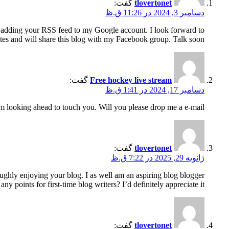
tlovertonet
گفت:
دسامبر 3, 2024 در 11:26 ق.ظ
 and adding your RSS feed to my Google account. I look forward to
es and will share this blog with my Facebook group. Talk soon!
Free hockey live stream
گفت:
دسامبر 17, 2024 در 1:41 ق.ظ
am looking ahead to touch you. Will you please drop me a e-mail?
tlovertonet
گفت:
ژانویه 29, 2025 در 7:22 ق.ظ
oughly enjoying your blog. I as well am an aspiring blog blogger
y points for first-time blog writers? I’d definitely appreciate it.
tlovertonet
گفت: