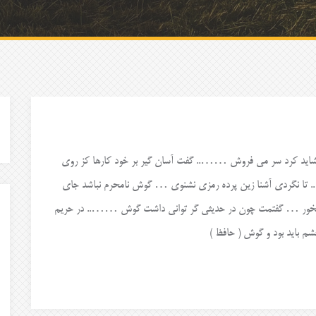
شاید کرد سر می فروش …….. گفت آسان گیر بر خود کارها کز روی
نگردی آشنا زین پرده رمزی نشنوی … گوش نامحرم نباشد جای
مخور … گفتمت چون در حدیثی گر توانی داشت گوش …….. در حریم
م باید بود و گوش ( حافظ )