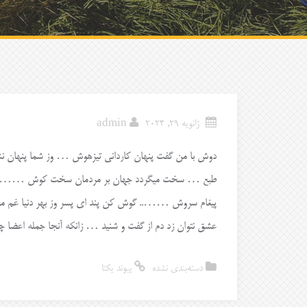
ژانویه 29, 2024
admin
دوش با من گفت پنهان کاردانی تیزهوش … وز شما پنهان ن
طبع … سخت میگردد جهان بر مردمان سخت کوش …….. تا 
پیغام سروش …….. گوش کن پند ای پسر وز بهر دنیا غم 
عشق نتوان زد دم از گفت و شنید … زانکه آنجا جمله اعضا چش
دسته‌بندی نشده
پیوند یکتا