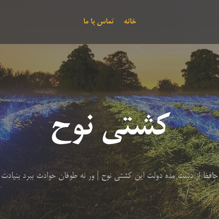
خانه
تماس با ما
کشتی نوح
حافظ از دست مده دولت این کشتی نوح | ور نه طوفان حوادث ببرد بنیادت