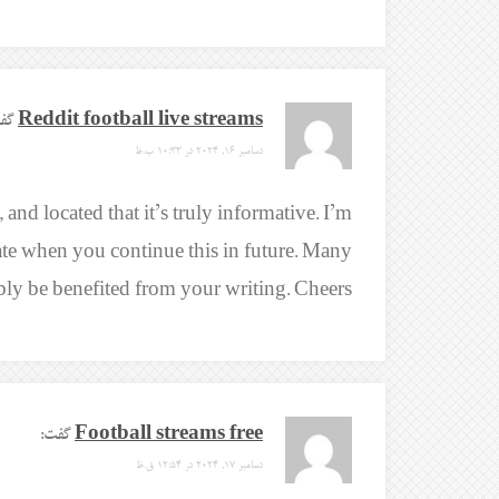
Reddit football live streams
گف
دسامبر 16, 2024 در 10:33 ب.ظ
and located that it’s truly informative. I’m
ciate when you continue this in future. Many
bly be benefited from your writing. Cheers!
Football streams free
گفت:
دسامبر 17, 2024 در 12:54 ق.ظ