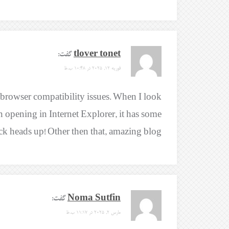
tlover tonet
گفت:
فوریه 12, 2025 در 10:48 ب.ظ
 browser compatibility issues. When I look
n opening in Internet Explorer, it has some
ck heads up! Other then that, amazing blog!
Noma Sutfin
گفت:
مارس 2, 2025 در 11:17 ب.ظ