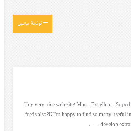
نوشتهٔ پیشین
Hey very nice web site!! Man .. Excellent .. Super
feeds also?KI’m happy to find so many useful i
develop extra str