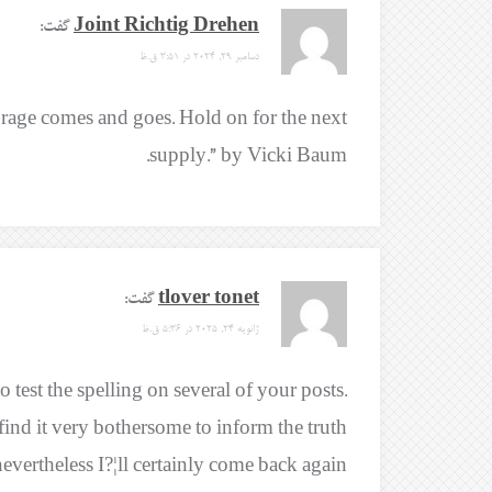
Joint Richtig Drehen
گفت:
دسامبر 29, 2024 در 3:51 ق.ظ
urage comes and goes. Hold on for the next
supply.” by Vicki Baum.
tlover tonet
گفت:
ژانویه 24, 2025 در 5:36 ق.ظ
 test the spelling on several of your posts.
 find it very bothersome to inform the truth
nevertheless I?¦ll certainly come back again.