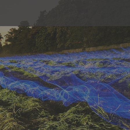
رش
ه
حتوا