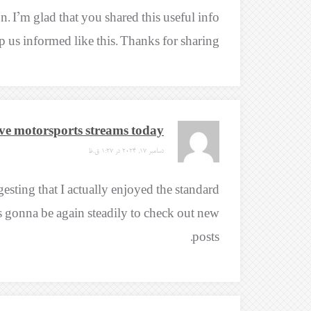
on. I’m glad that you shared this useful info
p us informed like this. Thanks for sharing.
ve motorsports streams today
دسامبر 17, 2024 در 1:27 ق.ظ
gesting that I actually enjoyed the standard
s gonna be again steadily to check out new
posts.