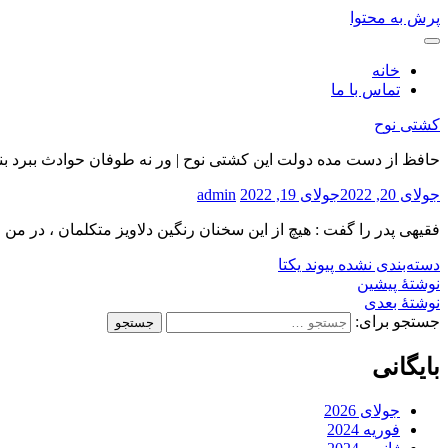
پرش به محتوا
خانه
تماس با ما
کشتی نوح
حافظ از دست مده دولت این کشتی نوح | ور نه طوفان حوادث ببرد بن
جولای 20, 2022
جولای 19, 2022
admin
فقیهی پدر را گفت : هیچ از این سخنان رنگین دلاویز متکلمان ، در من ا
دسته‌بندی نشده
پیوند یکتا
نوشتهٔ پیشین
نوشتهٔ بعدی
جستجو برای:
بایگانی
جولای 2026
فوریه 2024