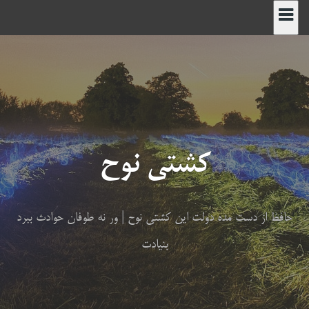
رش
ه
حتوا
کشتی نوح
حافظ از دست مده دولت این کشتی نوح | ور نه طوفان حوادث ببرد
بنیادت