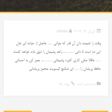
آوریل 22, 2022
admin
وقت را غنیمت دان آن قدر که بتوانی … حاصل از حیات ای جان
این دم است تا دانی …….. زاهد پشیمان را ذوق باده خواهد کشت
… عاقلا مکن کاری کاورد پشیمانی …….. جمع کن به احسانی
حافظ پریشان را … ای شکنج گیسویت مجمع پریشانی
دسته‌بندی نشده
پیوند یکتا