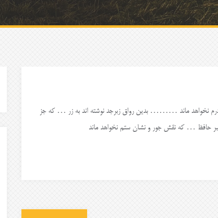
درم نخواهد ماند ……… بدین رواق زبرجد نوشته اند به زر … که جز
بر حافظ … که نقش جور و نشان ستم نخواهد ماند