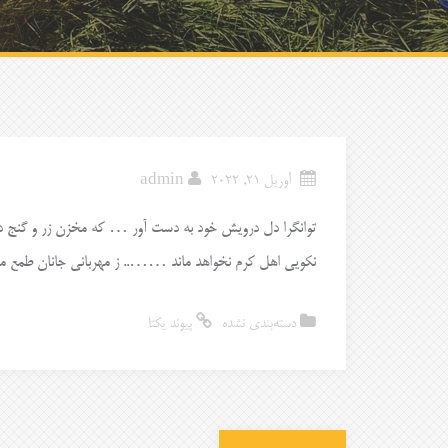
آوریل 21, 2022
admin
توانگرا دل درویش خود به دست آور … که مخزن زر و گنج 
نکویی اهل کرم نخواهد ماند …….. ز مهربانی جانان طمع م
دسته‌بندی نشده
پیوند یکتا