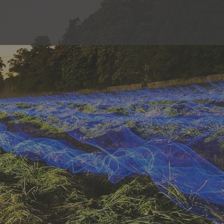
رش
ه
حتوا