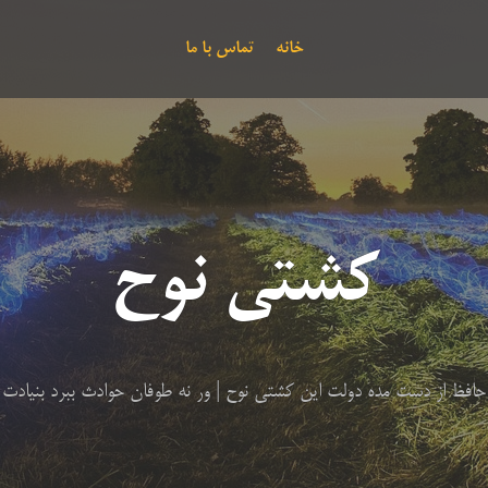
خانه
تماس با ما
کشتی نوح
حافظ از دست مده دولت این کشتی نوح | ور نه طوفان حوادث ببرد بنیادت