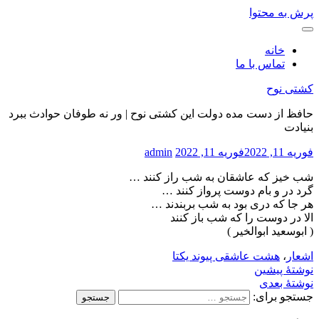
پرش به محتوا
خانه
تماس با ما
کشتی نوح
حافظ از دست مده دولت این کشتی نوح | ور نه طوفان حوادث ببرد
بنیادت
فوریه 11, 2022
فوریه 11, 2022
admin
شب خیز که عاشقان به شب راز کنند …
گرد در و بام دوست پرواز کنند …
هر جا که دری بود به شب بربندند …
الا در دوست را که شب باز کنند
( ابوسعید ابوالخیر )
اشعار
،
هشت عاشقی
پیوند یکتا
نوشتهٔ پیشین
نوشتهٔ بعدی
جستجو برای: