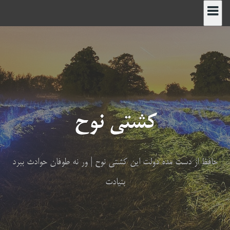
رش
ه
حتوا
کشتی نوح
حافظ از دست مده دولت این کشتی نوح | ور نه طوفان حوادث ببرد
بنیادت