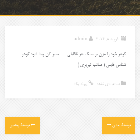
فوریه 8, 2024
admin
گوهر خود را مزن بر سنگ هر ناقابلی … صبر کن پیدا شود گوهر
شناس قابلی ( صائب تبریزی )
دسته‌بندی نشده
پیوند یکتا
نوشتهٔ بعدی
نوشتهٔ پیشین