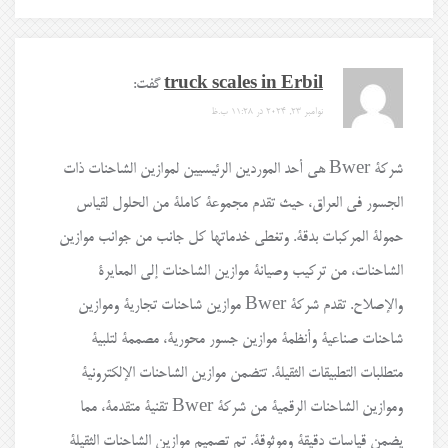
truck scales in Erbil
گفت:
نوامبر 23, 2024 در 11:28 ب.ظ
شركة Bwer هي أحد الموردين الرئيسيين لموازين الشاحنات ذات
الجسور في العراق، حيث تقدم مجموعة كاملة من الحلول لقياس
حمولة المركبات بدقة. وتغطي خدماتها كل جانب من جوانب موازين
الشاحنات، من تركيب وصيانة موازين الشاحنات إلى المعايرة
والإصلاح. تقدم شركة Bwer موازين شاحنات تجارية وموازين
شاحنات صناعية وأنظمة موازين جسور محورية، مصممة لتلبية
متطلبات التطبيقات الثقيلة. تتضمن موازين الشاحنات الإلكترونية
وموازين الشاحنات الرقمية من شركة Bwer تقنية متقدمة، مما
يضمن قياسات دقيقة وموثوقة. تم تصميم موازين الشاحنات الثقيلة