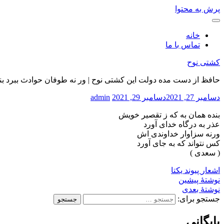
پرش به محتوا
خانه
تماس با ما
کشتی نوح
حافظ از دست مده دولت این کشتی نوح | ور نه طوفان حوادث ببرد بن
دسامبر 27, 2021
دسامبر 29, 2021
admin
بنده همان به که ز تقصیر خویش
عذر به درگاه خدای آورد
ورنه سزاوار خداوندی اش
کس نتواند که به جای آورد
( سعدی )
اشعار
پیوند یکتا
نوشتهٔ پیشین
نوشتهٔ بعدی
جستجو برای:
بایگانی