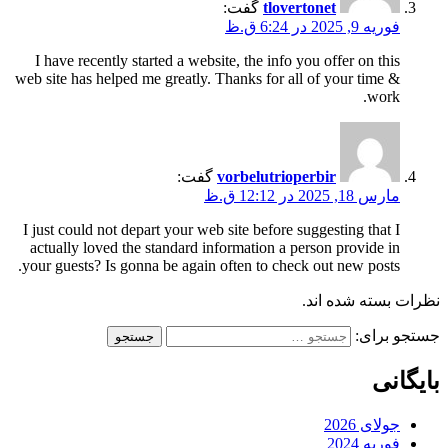
tlovertonet
گفت:
فوریه 9, 2025 در 6:24 ق.ظ
I have recently started a website, the info you offer on this
web site has helped me greatly. Thanks for all of your time &
work.
vorbelutrioperbir
گفت:
مارس 18, 2025 در 12:12 ق.ظ
I just could not depart your web site before suggesting that I
actually loved the standard information a person provide in
your guests? Is gonna be again often to check out new posts.
نظرات بسته شده اند.
جستجو برای:
بایگانی
جولای 2026
فوریه 2024