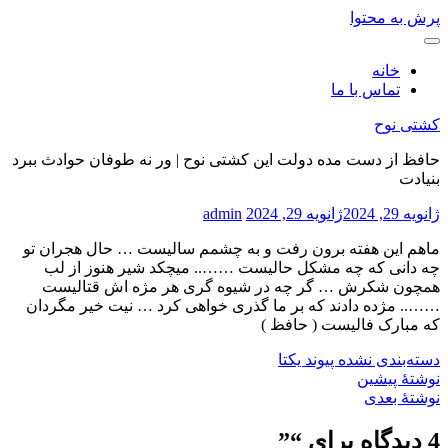
پرش به محتوا
خانه
تماس با ما
کشتی نوح
حافظ از دست مده دولت این کشتی نوح | ور نه طوفان حوادث ببرد
بنیادت
ژانویه 29, 2024
ژانویه 29, 2024
admin
ماهم این هفته برون رفت و به چشمم سالیست … حال هجران تو
چه دانی که چه مشکل حالیست …….. میچکد شیر هنوز از لب
همچون شکرش … گر چه در شیوه گری هر مژه اش قتالیست
…….. مژده دادند که بر ما گذری خواهی کرد … نیت خیر مگردان
که مبارک فالیست ( حافظ )
دسته‌بندی نشده
پیوند یکتا
نوشتهٔ پیشین
نوشتهٔ بعدی
4 دیدگاه برای “
”