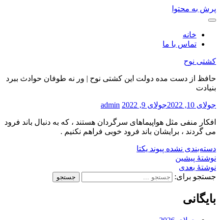
پرش به محتوا
خانه
تماس با ما
کشتی نوح
حافظ از دست مده دولت این کشتی نوح | ور نه طوفان حوادث ببرد
بنیادت
جولای 10, 2022
جولای 9, 2022
admin
افکار منفی مثل هواپیماهای سرگردان هستند ، که به دنبال باند فرود
می گردند ، برایشان باند فرود خوبی فراهم نکنیم .
دسته‌بندی نشده
پیوند یکتا
نوشتهٔ پیشین
نوشتهٔ بعدی
جستجو برای:
بایگانی