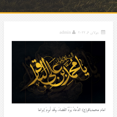
جولای 6, 2022
admin
امام محمدباقر(ع): الدُّعاءُ یَرُدُّ القَضاءَ، وَقَد اُبرِمَ إبراما