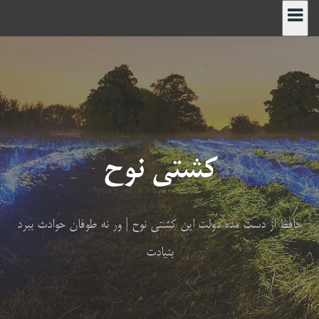
رش
ه
حتوا
کشتی نوح
حافظ از دست مده دولت این کشتی نوح | ور نه طوفان حوادث ببرد
بنیادت