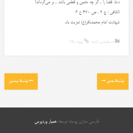
دعا، قضا را ـ گر چه حتمى و قطعی باشد ـ بر می‌گرداند!
الکافی : ج ۲ ، ص ۴۷۰ ح ۶
شهادت امام محمدباقر(ع) تعزیت باد‌.
دسته‌بندی نشده
پیوند یکتا
نوشتهٔ بعدی
نوشتهٔ پیشین
فارسی سازی پوسته توسط:
همیار وردپرس