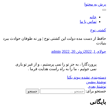
پرش به محتوا
خانه
تماس با ما
کشتی نوح
حافظ از دست مده دولت این کشتی نوح | ور نه طوفان حوادث ببرد
بنیادت
جولای 1, 2022
ژوئن 20, 2022
admin
پروردگارا ، به جز تو را نمی پرستیم ، و از غیر تو یاری
نمی جوئیم ، ما را به راه راست هدایت فرما .
دسته‌بندی نشده
پیوند یکتا
نوشتهٔ پیشین
نوشتهٔ بعدی
جستجو برای:
بایگانی