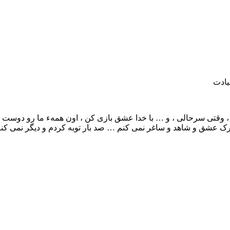
یادت
، وقتی سرحالی ، و … با خدا عشق بازی کن ، اون همهء ما رو دوست دار
ک عشق و شاهد و ساغر نمی کنم … صد بار توبه کردم و دیگر نمی کن