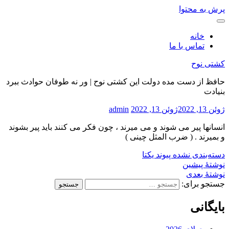
پرش به محتوا
خانه
تماس با ما
کشتی نوح
حافظ از دست مده دولت این کشتی نوح | ور نه طوفان حوادث ببرد
بنیادت
ژوئن 13, 2022
ژوئن 13, 2022
admin
انسانها پیر می شوند و می میرند ، چون فکر می کنند باید پیر بشوند
و بمیرند . ( ضرب المثل چینی )
دسته‌بندی نشده
پیوند یکتا
نوشتهٔ پیشین
نوشتهٔ بعدی
جستجو برای:
بایگانی