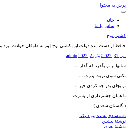
پرش به محتوا
خانه
تماس با ما
کشتی نوح
حافظ از دست مده دولت این کشتی نوح | ور نه طوفان حوادث ببرد بن
می 31, 2022
ژوئن 2, 2022
admin
سالها بر تو بگذرد که گذار …
نکنی سوی تربت پدرت …
تو بجای پدر چه کردی خیر …
تا همان چشم داری از پسرت
( گلستان سعدی )
دسته‌بندی نشده
پیوند یکتا
نوشتهٔ پیشین
نوشتهٔ بعدی