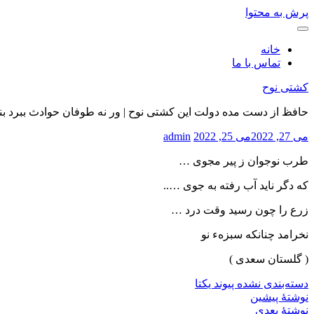
پرش به محتوا
خانه
تماس با ما
کشتی نوح
حافظ از دست مده دولت این کشتی نوح | ور نه طوفان حوادث ببرد بن
می 27, 2022
می 25, 2022
admin
طرب نوجوان ز پیر مجوی …
که دگر ناید آب رفته به جوی …..
زرع را چون رسید وقت درد …
نخرامد چنانکه سبزهء نو
( گلستان سعدی )
دسته‌بندی نشده
پیوند یکتا
نوشتهٔ پیشین
نوشتهٔ بعدی