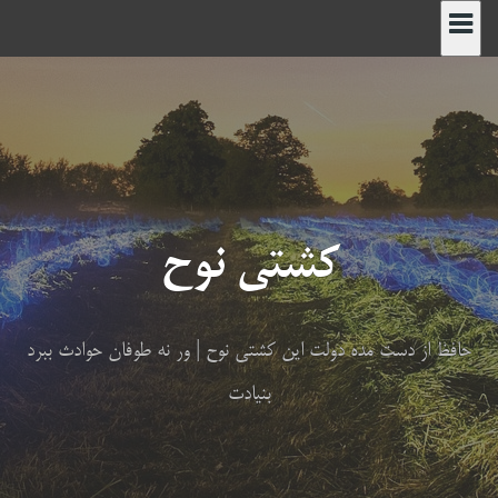
رش
ه
حتوا
کشتی نوح
حافظ از دست مده دولت این کشتی نوح | ور نه طوفان حوادث ببرد
بنیادت