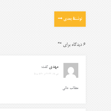
نوشتهٔ بعدی
6 دیدگاه برای “
”
مهدی
گفت:
می 15, 2022 در 5:20 ب.ظ
مطالب عالی