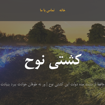
خانه
تماس با ما
کشتی نوح
حافظ از دست مده دولت این کشتی نوح | ور نه طوفان حوادث ببرد بنیادت