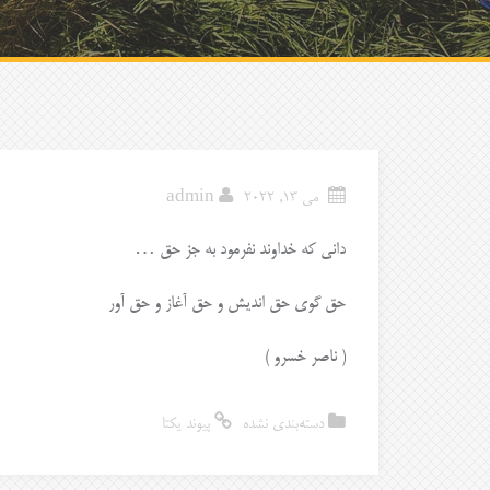
می 13, 2022
admin
دانی که خداوند نفرمود به جز حق …
حق گوی حق اندیش و حق آغاز و حق آور
( ناصر خسرو )
دسته‌بندی نشده
پیوند یکتا