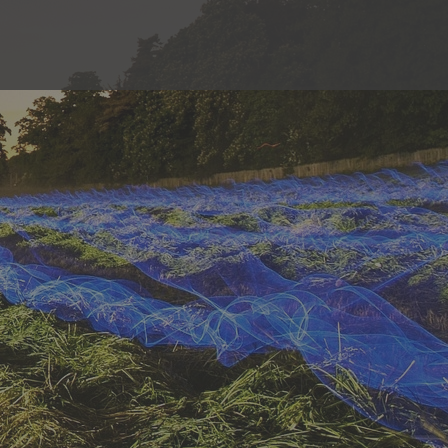
رش
ه
حتوا