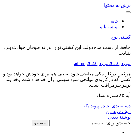
پرش به محتوا
خانه
تماس با ما
کشتی نوح
حافظ از دست مده دولت این کشتی نوح | ور نه طوفان حوادث ببرد
بنیادت
می 6, 2022
می 6, 2022
admin
هرکس درکار نیکی میانجی شود نصیبی هم برای خودش خواهد بود و
کسی که درکاربدی میانجی شود سهمی ازآن خواهد داشت وخداوند
برهرچیزمراقب است.
آیه ۸۵ سوره نساء
دسته‌بندی نشده
پیوند یکتا
نوشتهٔ پیشین
نوشتهٔ بعدی
جستجو برای: