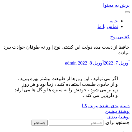
پرش به محتوا
خانه
تماس با ما
کشتی نوح
حافظ از دست مده دولت این کشتی نوح | ور نه طوفان حوادث ببرد
بنیادت
آوریل 7, 2022
آوریل 8, 2022
admin
اگر می توانید ، این روزها از طبیعت بیشتر بهره ببرید ،
و از جادوی طبیعت استفاده کنید ، زیبا بود و هر روز
زیباتر می شود ، خودش را به سبزه ها و گل ها می آراید
و دلربایی می کند .
دسته‌بندی نشده
پیوند یکتا
نوشتهٔ پیشین
نوشتهٔ بعدی
جستجو برای: