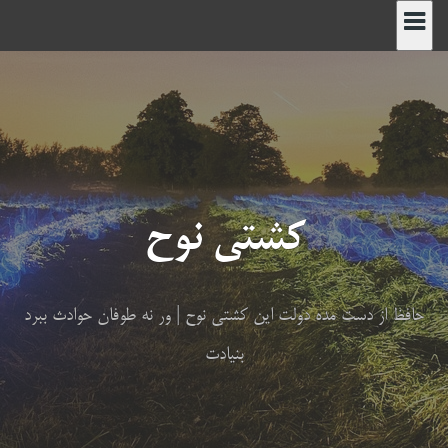
رش
ه
حتوا
کشتی نوح
حافظ از دست مده دولت این کشتی نوح | ور نه طوفان حوادث ببرد
بنیادت