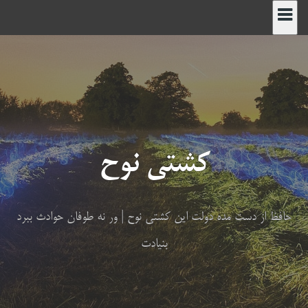
رش
ه
حتوا
کشتی نوح
حافظ از دست مده دولت این کشتی نوح | ور نه طوفان حوادث ببرد
بنیادت