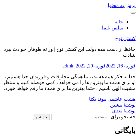
پرش به محتوا
خانه
تماس با ما
کشتی نوح
حافظ از دست مده دولت این کشتی نوح | ور نه طوفان حوادث ببرد
بنیادت
فوریه 16, 2022
فوریه 20, 2022
admin
خدا به فکر همه هست ، ما همگی مخلوقات و فرزندان خدا هستیم ،
او برای همهء ما بهترین ها را می خواهد ، کمی حوصله کنیم و منتظر
مشیت الهی باشیم ، حتما بهترین ها برای همهء ما رقم خواهد خورد.
هشت عاشقی
پیوند یکتا
نوشتهٔ پیشین
نوشتهٔ بعدی
جستجو برای:
بایگانی