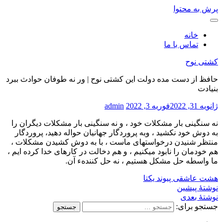
پرش به محتوا
خانه
تماس با ما
کشتی نوح
حافظ از دست مده دولت این کشتی نوح | ور نه طوفان حوادث ببرد
بنیادت
ژانویه 31, 2022
فوریه 3, 2022
admin
نه سنگینی بار مشکلات خود ، و نه سنگینی بار مشکلات دیگران را
به دوش خود نکشید ، وبه پروردگار جهانیان حواله دهید، پروردگار
منتظر شنیدن درخواستهای ماست ، با به دوش کشیدن مشکلات ،
هم خودمان را نابود میکنیم ، و هم دخالت در کارهای خدا کرده ایم ،
ما واسطه حل مشکل هستیم ، نه حل کنندهء آن.
هشت عاشقی
پیوند یکتا
نوشتهٔ پیشین
نوشتهٔ بعدی
جستجو برای: