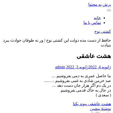
پرش به محتوا
خانه
تماس با ما
کشتی نوح
حافظ از دست مده دولت این کشتی نوح | ور نه طوفان حوادث ببرد
بنیادت
هشت عاشقی
ژانویه 4, 2022
ژانویه 3, 2022
admin
ما حاصل عمری به دمی بفروشیم …
صد خرمن شادی به غمی بفروشیم ……..
در یک دم اگر هزار جان دست دهد …
در حال به خاک قدمی بفروشیم
( سعدی )
هشت عاشقی
پیوند یکتا
نوشتهٔ پیشین