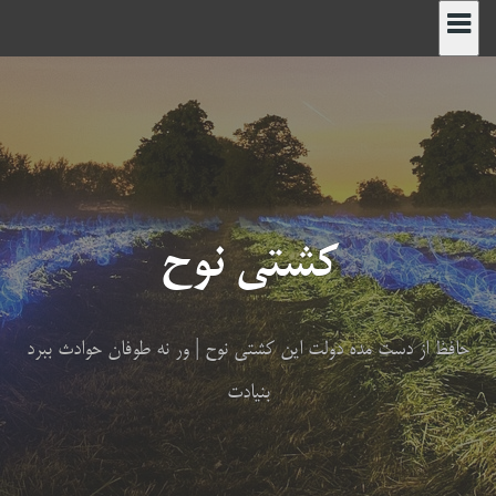
رش
ه
حتوا
کشتی نوح
حافظ از دست مده دولت این کشتی نوح | ور نه طوفان حوادث ببرد
بنیادت