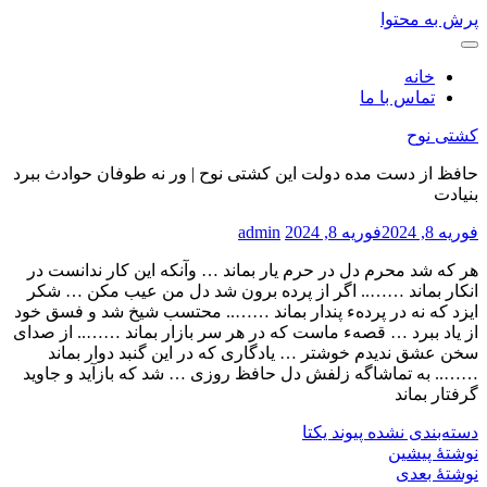
پرش به محتوا
خانه
تماس با ما
کشتی نوح
حافظ از دست مده دولت این کشتی نوح | ور نه طوفان حوادث ببرد
بنیادت
فوریه 8, 2024
فوریه 8, 2024
admin
هر که شد محرم دل در حرم یار بماند … وآنکه این کار ندانست در
انکار بماند …….. اگر از پرده برون شد دل من عیب مکن … شکر
ایزد که نه در پردهء پندار بماند …….. محتسب شیخ شد و فسق خود
از یاد ببرد … قصهء ماست که در هر سر بازار بماند …….. از صدای
سخن عشق ندیدم خوشتر … یادگاری که در این گنبد دوار بماند
…….. به تماشاگه زلفش دل حافظ روزی … شد که بازآید و جاوید
گرفتار بماند
دسته‌بندی نشده
پیوند یکتا
نوشتهٔ پیشین
نوشتهٔ بعدی