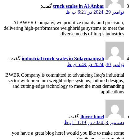
truck scales in Al-Anbar
گفت:
نوامبر 29, 2024 در 6:21 ب.ظ
At BWER Company, we prioritize quality and precision,
delivering high-performance weighbridge systems to meet the
diverse needs of Iraq’s industries.
industrial truck scales in Sulaymaniyah
گفت:
نوامبر 30, 2024 در 5:49 ق.ظ
BWER Company is committed to advancing Iraq’s industrial
sector with premium weighbridge systems, tailored designs,
and cutting-edge technology to meet the most demanding
applications.
tlover tonet
گفت:
دسامبر 3, 2024 در 11:19 ق.ظ
you have a great blog here! would you like to make some
invite posts on my blog?