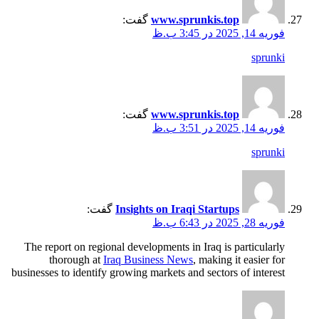
www.sprunkis.top
گفت:
فوریه 14, 2025 در 3:45 ب.ظ
sprunki
www.sprunkis.top
گفت:
فوریه 14, 2025 در 3:51 ب.ظ
sprunki
Insights on Iraqi Startups
گفت:
فوریه 28, 2025 در 6:43 ب.ظ
The report on regional developments in Iraq is particularly
thorough at
Iraq Business News
, making it easier for
businesses to identify growing markets and sectors of interest