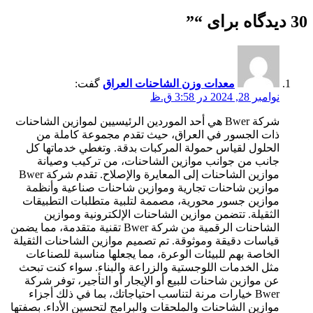
30 دیدگاه برای “
”
معدات وزن الشاحنات العراق
گفت:
نوامبر 28, 2024 در 3:58 ق.ظ
شركة Bwer هي أحد الموردين الرئيسيين لموازين الشاحنات
ذات الجسور في العراق، حيث تقدم مجموعة كاملة من
الحلول لقياس حمولة المركبات بدقة. وتغطي خدماتها كل
جانب من جوانب موازين الشاحنات، من تركيب وصيانة
موازين الشاحنات إلى المعايرة والإصلاح. تقدم شركة Bwer
موازين شاحنات تجارية وموازين شاحنات صناعية وأنظمة
موازين جسور محورية، مصممة لتلبية متطلبات التطبيقات
الثقيلة. تتضمن موازين الشاحنات الإلكترونية وموازين
الشاحنات الرقمية من شركة Bwer تقنية متقدمة، مما يضمن
قياسات دقيقة وموثوقة. تم تصميم موازين الشاحنات الثقيلة
الخاصة بهم للبيئات الوعرة، مما يجعلها مناسبة للصناعات
مثل الخدمات اللوجستية والزراعة والبناء. سواء كنت تبحث
عن موازين شاحنات للبيع أو الإيجار أو التأجير، توفر شركة
Bwer خيارات مرنة لتناسب احتياجاتك، بما في ذلك أجزاء
موازين الشاحنات والملحقات والبرامج لتحسين الأداء. بصفتها