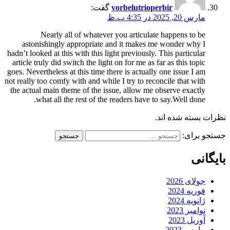
vorbelutrioperbir
گفت:
مارس 20, 2025 در 4:35 ب.ظ
Nearly all of whatever you articulate happens to be
astonishingly appropriate and it makes me wonder why I
hadn’t looked at this with this light previously. This particular
article truly did switch the light on for me as far as this topic
goes. Nevertheless at this time there is actually one issue I am
not really too comfy with and while I try to reconcile that with
the actual main theme of the issue, allow me observe exactly
what all the rest of the readers have to say.Well done.
نظرات بسته شده اند.
جستجو برای:
بایگانی
جولای 2026
فوریه 2024
ژانویه 2024
نوامبر 2023
آوریل 2023
مارس 2023