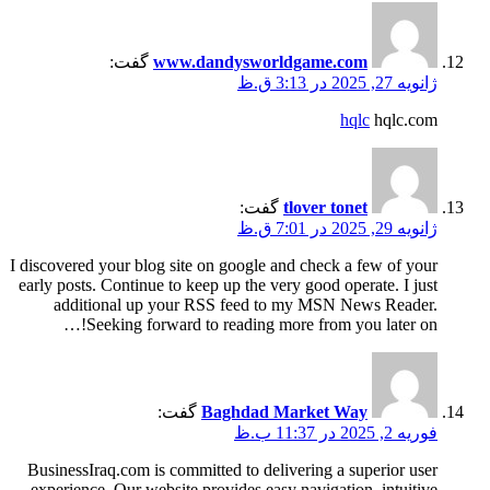
www.dandysworldgame.com
گفت:
ژانویه 27, 2025 در 3:13 ق.ظ
hqlc
hqlc.com
tlover tonet
گفت:
ژانویه 29, 2025 در 7:01 ق.ظ
I discovered your blog site on google and check a few of your
early posts. Continue to keep up the very good operate. I just
additional up your RSS feed to my MSN News Reader.
Seeking forward to reading more from you later on!…
Baghdad Market Way
گفت:
فوریه 2, 2025 در 11:37 ب.ظ
BusinessIraq.com is committed to delivering a superior user
experience. Our website provides easy navigation, intuitive