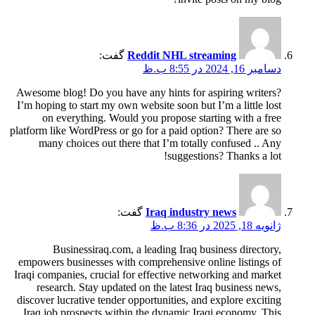
Reddit NHL streaming
گفت:
دسامبر 16, 2024 در 8:55 ب.ظ
Awesome blog! Do you have any hints for aspiring writers?
I’m hoping to start my own website soon but I’m a little lost
on everything. Would you propose starting with a free
platform like WordPress or go for a paid option? There are so
many choices out there that I’m totally confused .. Any
suggestions? Thanks a lot!
Iraq industry news
گفت:
ژانویه 18, 2025 در 8:36 ب.ظ
Businessiraq.com, a leading Iraq business directory,
empowers businesses with comprehensive online listings of
Iraqi companies, crucial for effective networking and market
research. Stay updated on the latest Iraq business news,
discover lucrative tender opportunities, and explore exciting
Iraq job prospects within the dynamic Iraqi economy. This