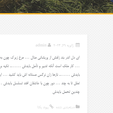
ژانویه 29, 2024
admin
ای دل اندر بند زلفش از پریشانی منال … مرغ زیرک چون به
… کار ملک است آنکه تدبیر و تأمل بایدش …….. تکیه بر 
بایدش …….. نازها زان نرگس مستانه اش باید کشید … ای
تعلل تا به چند … دور چون با عاشقان افتد تسلسل بایدش 
چندین تحمل بایدش
دسته‌بندی نشده
پیوند یکتا