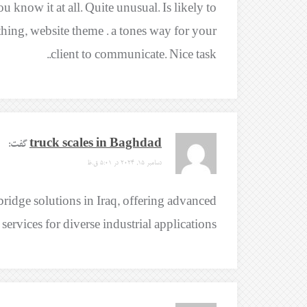
 know it at all. Quite unusual. Is likely to
hing, website theme . a tones way for your
client to communicate. Nice task..
truck scales in Baghdad
گفت:
دسامبر 15, 2024 در 5:01 ق.ظ
dge solutions in Iraq, offering advanced
ervices for diverse industrial applications.