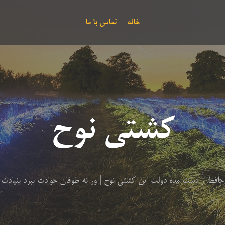
خانه
تماس با ما
کشتی نوح
حافظ از دست مده دولت این کشتی نوح | ور نه طوفان حوادث ببرد بنیادت