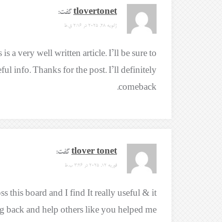
tlovertonet
گفت:
ژانویه 28, 2025 در 2:16 ق.ظ
 a very well written article. I’ll be sure to
l info. Thanks for the post. I’ll definitely
comeback.
tlover tonet
گفت:
فوریه 12, 2025 در 3:26 ب.ظ
ss this board and I find It really useful & it
 back and help others like you helped me.