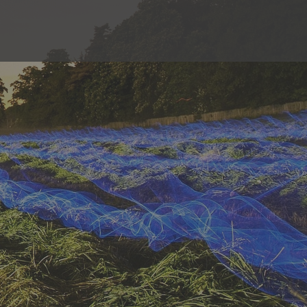
رش
ه
حتوا