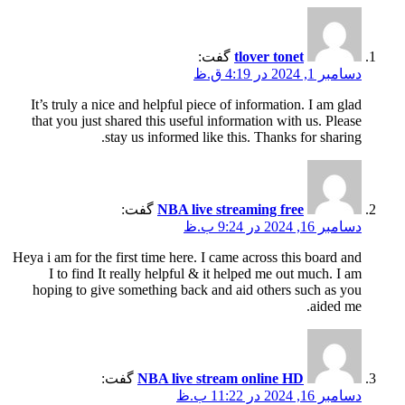
tlover tonet
گفت:
دسامبر 1, 2024 در 4:19 ق.ظ
It’s truly a nice and helpful piece of information. I am glad
that you just shared this useful information with us. Please
stay us informed like this. Thanks for sharing.
NBA live streaming free
گفت:
دسامبر 16, 2024 در 9:24 ب.ظ
Heya i am for the first time here. I came across this board and
I to find It really helpful & it helped me out much. I am
hoping to give something back and aid others such as you
aided me.
NBA live stream online HD
گفت:
دسامبر 16, 2024 در 11:22 ب.ظ