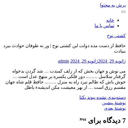
پرش به محتوا
خانه
تماس با ما
کشتی نوح
حافظ از دست مده دولت این کشتی نوح | ور نه طوفان حوادث ببرد
بنیادت
ژانویه 29, 2024
ژانویه 29, 2024
admin
می نوش و جهان بخش که از زلف کمندت … شد گردن بدخواه
گرفتار سلاسل …….. دور فلکی یکسره بر منهج عدل است …
خوش باش که ظالم نبرد راه به منزل …….. حافظ قلم شاه جهان
مقسم رزق است … از بهر معیشت مکن اندیشهء باطل
دسته‌بندی نشده
پیوند یکتا
نوشتهٔ پیشین
نوشتهٔ بعدی
7 دیدگاه برای “
”