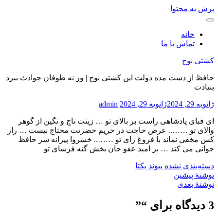
پرش به محتوا
خانه
تماس با ما
کشتی نوح
حافظ از دست مده دولت این کشتی نوح | ور نه طوفان حوادث ببرد
بنیادت
ژانویه 29, 2024
ژانویه 29, 2024
admin
ای قبای پادشاهی راست بر بالای تو … زینت تاج و نگین از گوهر
والای تو …….. عرض حاجت در حریم حضرتت محتاج نیست … راز
کس مخفی نماند با فروغ رای تو …….. خسروا پیرانه سر حافظ
جوانی می کند … بر امید عفو جان بخش گنه فرسای تو
دسته‌بندی نشده
پیوند یکتا
نوشتهٔ پیشین
نوشتهٔ بعدی
3 دیدگاه برای “
”