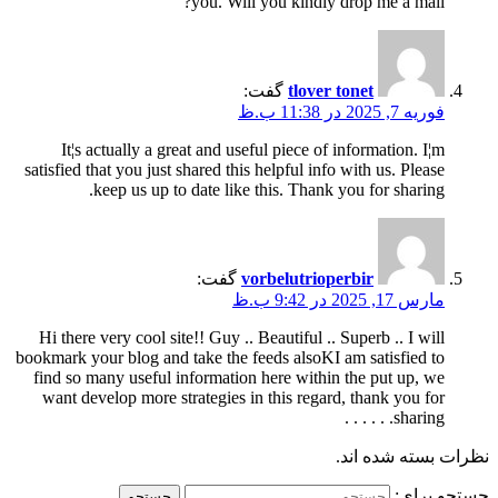
you. Will you kindly drop me a mail?
tlover tonet
گفت:
فوریه 7, 2025 در 11:38 ب.ظ
It¦s actually a great and useful piece of information. I¦m
satisfied that you just shared this helpful info with us. Please
keep us up to date like this. Thank you for sharing.
vorbelutrioperbir
گفت:
مارس 17, 2025 در 9:42 ب.ظ
Hi there very cool site!! Guy .. Beautiful .. Superb .. I will
bookmark your blog and take the feeds alsoKI am satisfied to
find so many useful information here within the put up, we
want develop more strategies in this regard, thank you for
sharing. . . . . .
نظرات بسته شده اند.
جستجو برای: