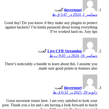
tlovertonet
گفت:
دسامبر 1, 2024 در 5:47 ق.ظ
Good day! Do you know if they make any plugins to protect
against hackers? I’m kinda paranoid about losing everything
I’ve worked hard on. Any tips?
Live CFB Streaming
گفت:
دسامبر 16, 2024 در 9:45 ب.ظ
There’s noticeably a bundle to learn about this. I assume you
made sure good points in features also.
tlovertonet
گفت:
ژانویه 29, 2025 در 6:32 ق.ظ
Great awesome issues here. I am very satisfied to look your
post. Thank you a lot and i am having a look forward to touch