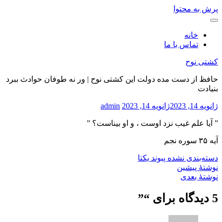
پرش به محتوا
خانه
تماس با ما
کشتی نوح
حافظ از دست مده دولت این کشتی نوح | ور نه طوفان حوادث ببرد
بنیادت
ژانویه 14, 2023
ژانویه 14, 2023
admin
” آیا علم غیب نزد اوست ، و او بیناست؟ ”
آیه ۳۵ سوره نجم
دسته‌بندی نشده
پیوند یکتا
نوشتهٔ پیشین
نوشتهٔ بعدی
5 دیدگاه برای “
”