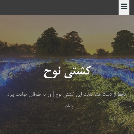
رش
ه
حتوا
کشتی نوح
حافظ از دست مده دولت این کشتی نوح | ور نه طوفان حوادث ببرد
بنیادت