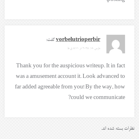
vorbelutrioperbir
گفت:
مارس 18, 2025 در 5:11 ق.ظ
Thank you for the auspicious writeup. It in fact
was a amusement account it. Look advanced to
far added agreeable from you! By the way, how
could we communicate?
نظرات بسته شده اند.