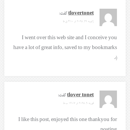
tlovertonet
گفت:
ژانویه 29, 2025 در 4:10 ق.ظ
I went over this web site and I conceive you
have a lot of great info, saved to my bookmarks
(:.
tlover tonet
گفت:
فوریه 9, 2025 در 12:07 ب.ظ
I like this post, enjoyed this one thankyou for
posting.