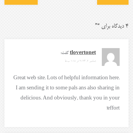
4 دیدگاه برای “
”
tlovertonet
گفت:
دسامبر 2, 2024 در 1:18 ب.ظ
Great web site. Lots of helpful information here.
I am sending it to some pals ans also sharing in
delicious. And obviously, thank you in your
effort!