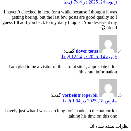
ژانویه 24, 2025 در 7:44 ق.ظ
I haven’t checked in here for a while because I thought it was
getting boring, but the last few posts are good quality so I
guess I’ll add you back to my daily bloglist. You deserve it my
friend 🙂
tlover tonet
گفت:
فوریه 14, 2025 در 12:24 ق.ظ
I am glad to be a visitor of this arrant site! , appreciate it for
this rare information! .
vorbelutr ioperbir
گفت:
مارس 18, 2025 در 1:04 ق.ظ
Lovely just what I was searching for.Thanks to the author for
taking his time on this one.
نظرات بسته شده اند.