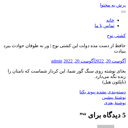
پرش به محتوا
خانه
تماس با ما
کشتی نوح
حافظ از دست مده دولت این کشتی نوح | ور نه طوفان حوادث ببرد
بنیادت
آگوست 20, 2022
آگوست 20, 2022
admin
بجای نوشته روی سنگ گور شما، این کردار شماست که نامتان را
زنده نگه می‌دارد.
(ناپلئون هیل)
دسته‌بندی نشده
پیوند یکتا
نوشتهٔ پیشین
نوشتهٔ بعدی
5 دیدگاه برای “
”