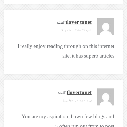
tlover tonet
گفت:
ژانویه 29, 2025 در 1:20 ق.ظ
I really enjoy reading through on this internet
site, it has superb articles.
tlovertonet
گفت:
فوریه 7, 2025 در 6:22 ب.ظ
You are my aspiration, I own few blogs and
often run out from to post : (.