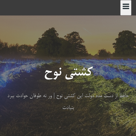
رش
ه
حتوا
کشتی نوح
حافظ از دست مده دولت این کشتی نوح | ور نه طوفان حوادث ببرد
بنیادت