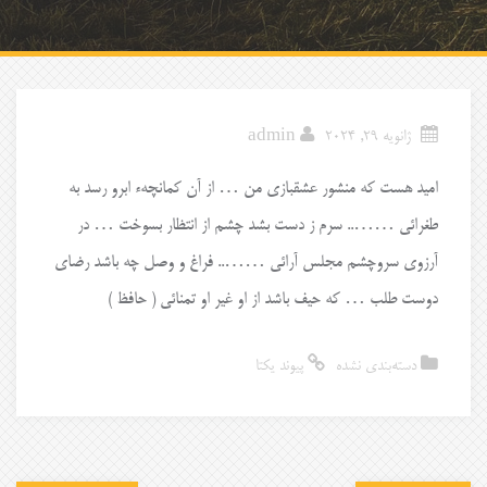
ژانویه 29, 2024
admin
امید هست که منشور عشقبازی من … از آن کمانچهء ابرو رسد به
طغرائی …….. سرم ز دست بشد چشم از انتظار بسوخت … در
آرزوی سروچشم مجلس آرائی …….. فراغ و وصل چه باشد رضای
دوست طلب … که حیف باشد از او غیر او تمنائی ( حافظ )
دسته‌بندی نشده
پیوند یکتا