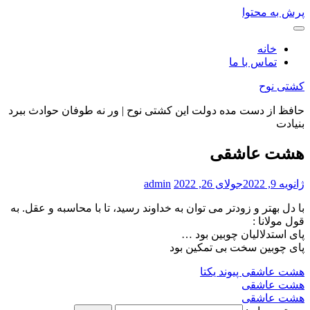
پرش به محتوا
خانه
تماس با ما
کشتی نوح
حافظ از دست مده دولت این کشتی نوح | ور نه طوفان حوادث ببرد
بنیادت
هشت عاشقی
ژانویه 9, 2022
جولای 26, 2022
admin
با دل بهتر و زودتر می توان به خداوند رسید، تا با محاسبه و عقل. به
قول مولانا :
پای استدلالیان چوبین بود …
پای چوبین سخت بی تمکین بود
هشت عاشقی
پیوند یکتا
هشت عاشقی
هشت عاشقی