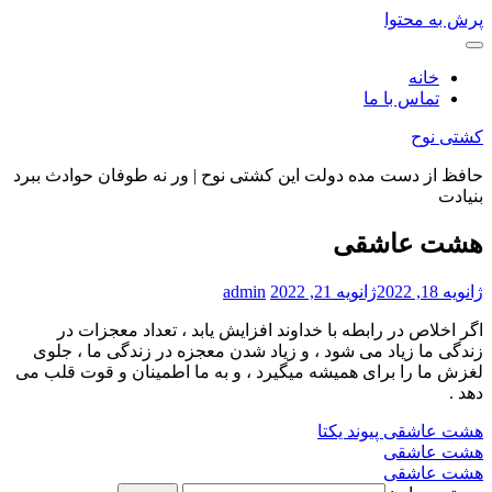
پرش به محتوا
خانه
تماس با ما
کشتی نوح
حافظ از دست مده دولت این کشتی نوح | ور نه طوفان حوادث ببرد
بنیادت
هشت عاشقی
ژانویه 18, 2022
ژانویه 21, 2022
admin
اگر اخلاص در رابطه با خداوند افزایش یابد ، تعداد معجزات در
زندگی ما زیاد می شود ، و زیاد شدن معجزه در زندگی ما ، جلوی
لغزش ما را برای همیشه میگیرد ، و به ما اطمینان و قوت قلب می
دهد .
هشت عاشقی
پیوند یکتا
هشت عاشقی
هشت عاشقی