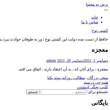
پرش به محتوا
خانه
تماس با ما
کشتی نوح
حافظ از دست مده دولت این کشتی نوح | ور نه طوفان حوادث ببرد بن
معجزه
دسامبر 1, 2021
دسامبر 29, 2021
admin
معجزه ، برای آنان که ، به آن اعتقاد دارند ، اتفاق می افتد.
سخن بزرگان
،
مطالب روزانه
پیوند یکتا
همه چی درسته
کلیپ بچگی انیشتین
جستجو برای:
بایگانی