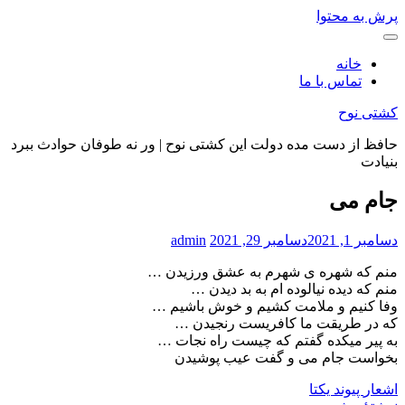
پرش به محتوا
خانه
تماس با ما
کشتی نوح
حافظ از دست مده دولت این کشتی نوح | ور نه طوفان حوادث ببرد
بنیادت
جام می
دسامبر 1, 2021
دسامبر 29, 2021
admin
منم که شهره ی شهرم به عشق ورزیدن …
منم که دیده نیالوده ام به بد دیدن …
وفا کنیم و ملامت کشیم و خوش باشیم …
که در طریقت ما کافریست رنجیدن …
به پیر میکده گفتم که چیست راه نجات …
بخواست جام می و گفت عیب پوشیدن
اشعار
پیوند یکتا